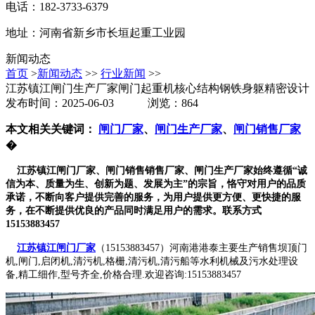
电话：182-3733-6379
地址：河南省新乡市长垣起重工业园
新闻动态
首页
>
新闻动态
>>
行业新闻
>>
江苏镇江闸门生产厂家闸门起重机核心结构钢铁身躯精密设计
发布时间：2025-06-03 浏览：864
本文相关关键词：
闸门厂家
、
闸门生产厂家
、
闸门销售厂家
�
江苏镇江闸门厂家、闸门销售销售厂家、闸门生产厂家始终遵循“诚
信为本、质量为生、创新为题、发展为主”的宗旨，恪守对用户的品质
承诺，不断向客户提供完善的服务，为用户提供更方便、更快捷的服
务，在不断提供优良的产品同时满足用户的需求。联系方式
15153883457
江苏镇江闸门厂家
（15153883457）河南港港泰主要生产销售坝顶门
机,闸门,启闭机,清污机,格栅,清污机,清污船等水利机械及污水处理设
备,精工细作,型号齐全,价格合理.欢迎咨询:15153883457