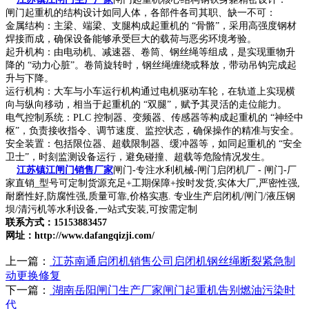
闸门起重机的结构设计如同人体，各部件各司其职、缺一不可：
金属结构：主梁、端梁、支腿构成起重机的 “骨骼”，采用高强度钢材
焊接而成，确保设备能够承受巨大的载荷与恶劣环境考验。
起升机构：由电动机、减速器、卷筒、钢丝绳等组成，是实现重物升
降的 “动力心脏”。卷筒旋转时，钢丝绳缠绕或释放，带动吊钩完成起
升与下降。
运行机构：大车与小车运行机构通过电机驱动车轮，在轨道上实现横
向与纵向移动，相当于起重机的 “双腿”，赋予其灵活的走位能力。
电气控制系统：PLC 控制器、变频器、传感器等构成起重机的 “神经中
枢”，负责接收指令、调节速度、监控状态，确保操作的精准与安全。
安全装置：包括限位器、超载限制器、缓冲器等，如同起重机的 “安全
卫士”，时刻监测设备运行，避免碰撞、超载等危险情况发生。
江苏镇江闸门销售厂家
闸门-专注水利机械-闸门启闭机厂 - 闸门-厂
家直销_型号可定制货源充足+工期保障+按时发货,实体大厂,严密性强,
耐磨性好,防腐性强,质量可靠,价格实惠. 专业生产启闭机/闸门/液压钢
坝/清污机等水利设备,一站式安装,可按需定制
联系方式：15153883457
网址：http://www.dafangqizji.com/
上一篇：
江苏南通启闭机销售公司启闭机钢丝绳断裂紧急制
动更换修复
下一篇：
湖南岳阳闸门生产厂家闸门起重机告别燃油污染时
代