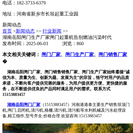
电话：182-3733-6379
地址：河南省新乡市长垣起重工业园
新闻动态
首页
>
新闻动态
>>
行业新闻
>>
湖南岳阳闸门生产厂家闸门起重机告别燃油污染时代
发布时间：2025-06-03 浏览：860
本文相关关键词：
闸门厂家
、
闸门生产厂家
、
闸门销售厂家
�
湖南岳阳闸门厂家、闸门销售销售厂家、闸门生产厂家始终遵循“诚
信为本、质量为生、创新为题、发展为主”的宗旨，恪守对用户的品质
承诺，不断向客户提供完善的服务，为用户提供更方便、更快捷的服
务，在不断提供优良的产品同时满足用户的需求。联系方式
15153883457
湖南岳阳闸门厂家
（15153883457）河南港港泰主要生产销售坝顶门
机,闸门,启闭机,清污机,格栅,清污机,清污船等水利机械及污水处理设
备,精工细作,型号齐全,价格合理.欢迎咨询:15153883457