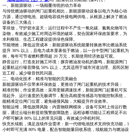
一、新能源驱动：一场颠覆传统的动力革命
与传统燃油驱动的闸门起重机相比，新能源驱动设备以电力为核心动
力源，通过锂电池、超级电容或外接电网供电，从根源上解决了燃油
设备的三大痛点：
零排放，守护碧水蓝天：运行过程中不产生一氧化碳、氮氧化物等污
染物，有效减少施工对周边环境的破坏，契合国家环保政策要求，为
水利枢纽、生态工程建设提供绿色保障。
节能增效，降低运营成本：新能源驱动系统能量转换效率比燃油系统
提升 30% 以上，且电力成本显著低于燃油，以一台中型闸门起重机为
例，每年可节省燃料费用超 20 万元，长期使用经济效益可观。
静音运行，打造友好施工环境：摒弃燃油发动机的轰鸣，新能源闸门
起重机运行噪音降低 50% 以上，尤其适用于城市河道治理、居民区附
近工程，减少噪音扰民问题。
二、电动化技术：精准与智能的完美融合
新能源驱动不仅带来环保效益，更推动了闸门起重机的技术升级：
精准控制，作业更高效：采用变频调速技术，新能源闸门起重机可实
现起升、运行速度的无极调节，配合高精度传感器与智能控制系统，
能精准定位闸门位置，避免碰撞风险，大幅提升作业效率。
智能运维，降低故障风险：内置物联网模块，设备可实时上传运行数
据，通过云端分析提前预警故障隐患，远程诊断功能让工程师足不出
户即可解决 80% 以上的常见问题，有效减少停机时间。
快充长续航，满足连续作业需求：新一代锂电池技术支持快充功能，1
小时即可充满 80% 电量，配合智能能量回收系统，续航能力与燃油设