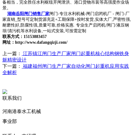
备相当，完全胜任水利枢纽开闸泄洪、港口货物吊装等高强度作业场
景。
湖南岳阳闸门销售厂家
闸门-专注水利机械-闸门启闭机厂 - 闸门-厂
家直销_型号可定制货源充足+工期保障+按时发货,实体大厂,严密性强,
耐磨性好,防腐性强,质量可靠,价格实惠. 专业生产启闭机/闸门/液压钢
坝/清污机等水利设备,一站式安装,可按需定制
联系方式：15153883457
网址：http://www.dafangqizji.com/
上一篇：
江苏镇江闸门生产厂家闸门起重机核心结构钢铁身
躯精密设计
下一篇：
福建福州闸门生产厂家自动化闸门起重机应用实践
全解析
联系我们
河南港泰水工机械
事业部