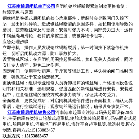
江苏南通启闭机生产公司
启闭机钢丝绳断裂紧急制动更换修复：
故障现象与原因
钢丝绳是卷扬式启闭机的核心承重部件，断裂时会导致闸门失控下
坠，发出剧烈异响。造成钢丝绳断裂的原因多样，如长期使用导致的
磨损、疲劳断丝未及时更换；安装时张力不均，局部受力过大；运行
中钢丝绳与滑轮、卷筒的摩擦过度，或被异物卡阻等。
应急处理步骤
立即停机：操作人员发现钢丝绳断裂后，第一时间按下紧急停机按
钮，切断启闭机动力源，防止事故扩大。
设置警戒区域：在启闭机周围拉起警戒线，禁止无关人员靠近，同时
安排专人值守，避免二次伤害。
固定闸门：使用手动葫芦、千斤顶等辅助工具，将失控的闸门临时固
定，确保其处于安全稳定状态。
更换钢丝绳：组织专业维修人员拆卸损坏的钢丝绳，严格按照设备说
明书和相关标准，选用规格、强度匹配的新钢丝绳进行安装。安装过
程中，注意钢丝绳的缠绕方式和张力调节，保证其均匀受力。
全面检查：更换完成后，对启闭机其他部件进行全面检查，确认无异
常后，进行空载试运行，观察钢丝绳运行情况，确保设备恢复正常。
江苏南通启闭机销售公司
河南港泰起重专注港口码头起重设备20余
年,主要供应各类港口轮胎式起重机,轮胎式集装箱起重机,码头固定式起
重机,船用起重机,浮船坞门座起重机,海洋平台起重机等.优选材质,匠心
制造.咨询方式:15153883457
联系方式：15153883457