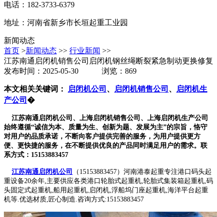
电话：182-3733-6379
地址：河南省新乡市长垣起重工业园
新闻动态
首页
>
新闻动态
>>
行业新闻
>>
江苏南通启闭机销售公司启闭机钢丝绳断裂紧急制动更换修复
发布时间：2025-05-30 浏览：869
本文相关关键词：
启闭机公司
、
启闭机销售公司
、
启闭机生
产公司
�
江苏南通启闭机公司、上海启闭机销售公司、上海启闭机生产公司
始终遵循“诚信为本、质量为生、创新为题、发展为主”的宗旨，恪守
对用户的品质承诺，不断向客户提供完善的服务，为用户提供更方
便、更快捷的服务，在不断提供优良的产品同时满足用户的需求。联
系方式：15153883457
江苏南通启闭机公司
（15153883457）河南港泰起重专注港口码头起
重设备20余年,主要供应各类港口轮胎式起重机,轮胎式集装箱起重机,码
头固定式起重机,船用起重机,启闭机,浮船坞门座起重机,海洋平台起重
机等.优选材质,匠心制造.咨询方式:15153883457