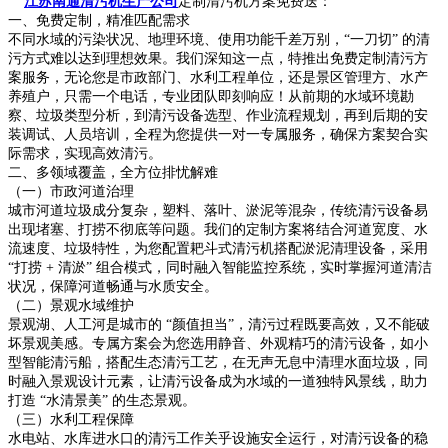
江苏南通清污机生产公司
定制清污机方案免费送：
一、免费定制，精准匹配需求
不同水域的污染状况、地理环境、使用功能千差万别，“一刀切” 的清
污方式难以达到理想效果。我们深知这一点，特推出免费定制清污方
案服务，无论您是市政部门、水利工程单位，还是景区管理方、水产
养殖户，只需一个电话，专业团队即刻响应！从前期的水域环境勘
察、垃圾类型分析，到清污设备选型、作业流程规划，再到后期的安
装调试、人员培训，全程为您提供一对一专属服务，确保方案契合实
际需求，实现高效清污。
二、多领域覆盖，全方位排忧解难
（一）市政河道治理
城市河道垃圾成分复杂，塑料、落叶、淤泥等混杂，传统清污设备易
出现堵塞、打捞不彻底等问题。我们的定制方案将结合河道宽度、水
流速度、垃圾特性，为您配置耙斗式清污机搭配淤泥清理设备，采用
“打捞 + 清淤” 组合模式，同时融入智能监控系统，实时掌握河道清洁
状况，保障河道畅通与水质安全。
（二）景观水域维护
景观湖、人工河是城市的 “颜值担当”，清污过程既要高效，又不能破
坏景观美感。专属方案会为您选用静音、外观精巧的清污设备，如小
型智能清污船，搭配生态清污工艺，在无声无息中清理水面垃圾，同
时融入景观设计元素，让清污设备成为水域的一道独特风景线，助力
打造 “水清景美” 的生态景观。
（三）水利工程保障
水电站、水库进水口的清污工作关乎设施安全运行，对清污设备的稳