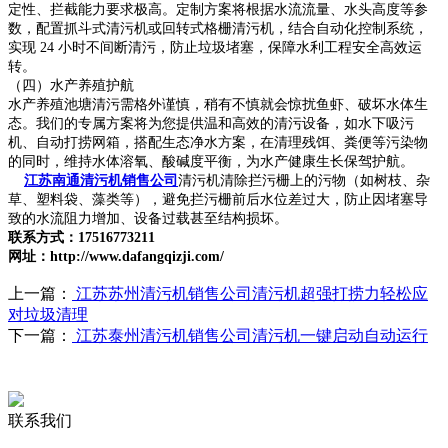
定性、拦截能力要求极高。定制方案将根据水流流量、水头高度等参
数，配置抓斗式清污机或回转式格栅清污机，结合自动化控制系统，
实现 24 小时不间断清污，防止垃圾堵塞，保障水利工程安全高效运
转。
（四）水产养殖护航
水产养殖池塘清污需格外谨慎，稍有不慎就会惊扰鱼虾、破坏水体生
态。我们的专属方案将为您提供温和高效的清污设备，如水下吸污
机、自动打捞网箱，搭配生态净水方案，在清理残饵、粪便等污染物
的同时，维持水体溶氧、酸碱度平衡，为水产健康生长保驾护航。
江苏南通清污机销售公司
清污机清除拦污栅上的污物（如树枝、杂
草、塑料袋、藻类等），避免拦污栅前后水位差过大，防止因堵塞导
致的水流阻力增加、设备过载甚至结构损坏。
联系方式：17516773211
网址：http://www.dafangqizji.com/
上一篇：
江苏苏州清污机销售公司清污机超强打捞力轻松应
对垃圾清理
下一篇：
江苏泰州清污机销售公司清污机一键启动自动运行
联系我们