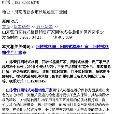
电话：182-3733-6379
地址：河南省新乡市长垣起重工业园
新闻动态
首页
>
新闻动态
>>
行业新闻
>>
山东营口回转式格栅销售厂家回转式格栅维护保养需求少
发布时间：2025-04-21 浏览：839
本文相关关键词：
回转式格栅、回转式格栅厂家、回转式格
栅生产厂家
�
山东营口回转式格栅、回转式格栅厂家、回转式格栅生产厂家产品
现有29个系列，200多个规格品种，主要产品有船舶克令吊、集装箱龙
门吊、岸边桥式起重机、 造船门式起重机、门座式起重机、桥式抓斗
卸船机、摆动式装船机等港机，船机起重机械设备及相关配套设备
等。联系方式：15153883457
山东营口回转式格栅销售厂家
回转式格栅在维护保养方面展现出出
色的省心特质，为相关设施的稳定运行提供了坚实保障。其结构设计
极为精妙，关键运转部件均采用特殊工艺处理的优质材料打造。例
如，核心的回转链条，选用高强度、耐磨损且具备自润滑性能的合金
材质，在长期运转过程中，不仅能够有效抵抗污水中杂质的侵蚀，还