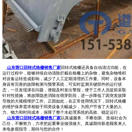
山东营口回转式格栅销售厂家
回转式格栅还具备自动清洁功能，在
运行过程中，能够持续自动清除拦截在格栅上的杂物，避免杂物堆积
对设备运转造成影响，减少了人工定期清理的工作量。同时，设备本
身设有完善的故障检测与预警系统，可实时监测关键部件的运行状
态，一旦发现潜在问题，便能及时发出警报，便于工作人员提前采取
针对性措施，将故障隐患消除在萌芽阶段，进一步降低了因突发故障
导致的大规模维护工作。正因如此，在正常使用情况下，回转式格栅
的维护保养需求相较于同类设备大幅减少，为用户节省了大量的人
力、物力和时间成本，保障了整个水处理系统的高效、稳定运行 。
山东营口回转式格栅销售厂家
以真诚服务、不断创新、造福社会为
己任，不懈努力，力求把起重事业做强做大。真诚期待新老顾客来人
来电参观指导，期待与您的合作！