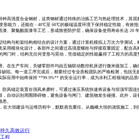
特种高强度合金钢材，这类钢材通过特殊的冶炼工艺与热处理技术，其屈
变形能力，还能在 - 40℃至 60℃的极端温度环境下保持稳定性能，
漆、聚氨酯面漆等工艺，形成致密防护层，确保设备使用寿命长达 20 
型结构与桁架结构相结合的设计方案，通过计算机模拟上万次力学测试，
采用模块化设计，各部件之间通过高强度螺栓与焊接双重固定，配合高精度
 吨的闸门时，结构无任何变形与晃动，凭借稳定的性能赢得了工程方的高度
磨。在生产车间，关键零部件均由五轴联动数控机床进行微米级加工，确
纹等缺陷。每一道工序完成后，都要经过专业质检团队的严格检测，包括无
用中始终保持 **99.9%** 的安全运行率，成为水利工程领域的品
防风锚定装置在强风来袭时，可通过液压系统快速将设备与坝顶牢固连接，
器，自动识别周围障碍物，避免设备与闸门、建筑物发生碰撞。此外，设
隐患。
，在大坝建设与运维历程中，默默肩负重任。从巍峨大坝的浇筑施工，到
机持久高效运行
利工程