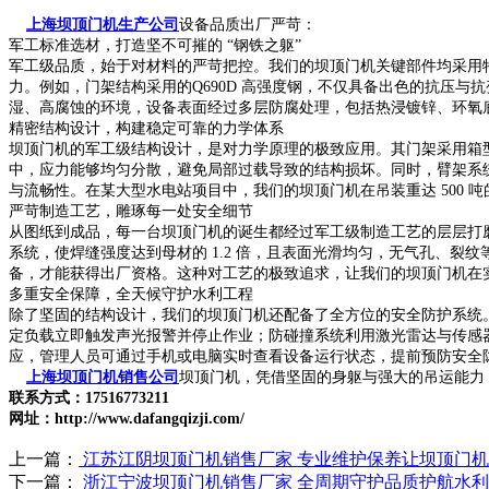
上海坝顶门机生产公司
设备品质出厂严苛：
军工标准选材，打造坚不可摧的 “钢铁之躯”
军工级品质，始于对材料的严苛把控。我们的坝顶门机关键部件均采用
力。例如，门架结构采用的Q690D 高强度钢，不仅具备出色的抗压与抗
湿、高腐蚀的环境，设备表面经过多层防腐处理，包括热浸镀锌、环氧底
精密结构设计，构建稳定可靠的力学体系
坝顶门机的军工级结构设计，是对力学原理的极致应用。其门架采用箱
中，应力能够均匀分散，避免局部过载导致的结构损坏。同时，臂架系统
与流畅性。在某大型水电站项目中，我们的坝顶门机在吊装重达 500
严苛制造工艺，雕琢每一处安全细节
从图纸到成品，每一台坝顶门机的诞生都经过军工级制造工艺的层层打
系统，使焊缝强度达到母材的 1.2 倍，且表面光滑均匀，无气孔、裂
备，才能获得出厂资格。这种对工艺的极致追求，让我们的坝顶门机在实际应
多重安全保障，全天候守护水利工程
除了坚固的结构设计，我们的坝顶门机还配备了全方位的安全防护系统。
定负载立即触发声光报警并停止作业；防碰撞系统利用激光雷达与传感
应，管理人员可通过手机或电脑实时查看设备运行状态，提前预防安全
上海坝顶门机销售公司
坝顶门机，凭借坚固的身躯与强大的吊运能力
联系方式：17516773211
网址：http://www.dafangqizji.com/
上一篇：
江苏江阴坝顶门机销售厂家 专业维护保养让坝顶门
下一篇：
浙江宁波坝顶门机销售厂家 全周期守护品质护航水