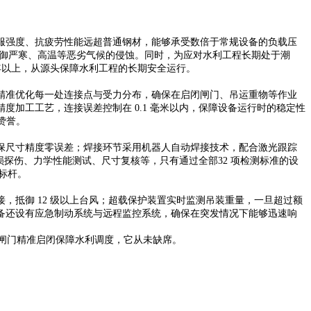
服强度、抗疲劳性能远超普通钢材，能够承受数倍于常规设备的负载压
有效抵御严寒、高温等恶劣气候的侵蚀。同时，为应对水利工程长期处于潮
年以上，从源头保障水利工程的长期安全运行。
精准优化每一处连接点与受力分布，确保在启闭闸门、吊运重物等作业
加工工艺，连接误差控制在 0.1 毫米以内，保障设备运行时的稳定性
赞誉。
保尺寸精度零误差；焊接环节采用机器人自动焊接技术，配合激光跟踪
损探伤、力学性能测试、尺寸复核等，只有通过全部32 项检测标准的设
质标杆。
抵御 12 级以上台风；超载保护装置实时监测吊装重量，一旦超过额
备还设有应急制动系统与远程监控系统，确保在突发情况下能够迅速响
闸门精准启闭保障水利调度，它从未缺席。